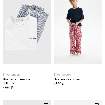
Silver spoon
Silver spoon
Пижама хлопковая с
Пижама из хлопка
принтом
4590 ₽
4990 ₽