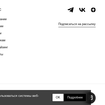
с
ании
Подписаться на рассылку
ии
м
икам
йзинг
ты
льзоваться системы веб-
OK
Подробнее