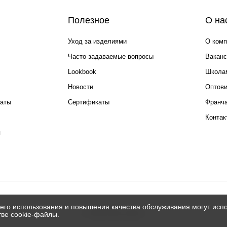
Полезное
О на
Уход за изделиями
О комп
Часто задаваемые вопросы
Ваканс
Lookbook
Школа
Новости
Оптов
каты
Сертификаты
Франча
Контак
я
его использования и повышения качества обслуживания могут испо
© 2026 Silver spoon
тве cookie-файлы.