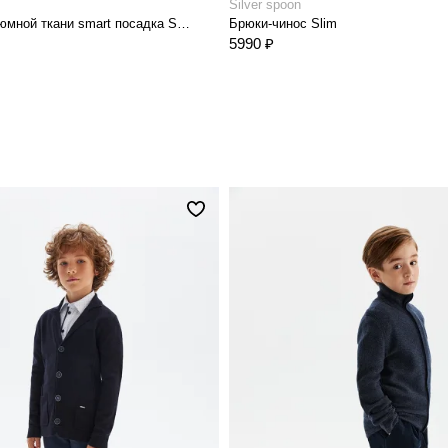
Silver spoon
Брюки из костюмной ткани smart посадка Slim
Брюки-чинос Slim
5990 ₽