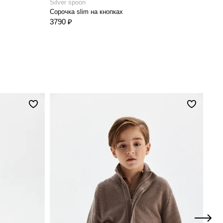
Silver spoon
Silve
Сорочка slim на кнопках
Соро
3790 ₽
4390