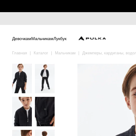
Девочкам
Мальчикам
Лукбук
Главная
Каталог
Мальчикам
Джемперы, кардиганы, водо