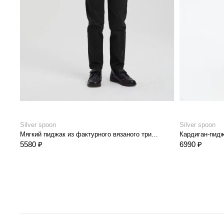
Silver spoon
Silver spoon
Мягкий пиджак из фактурного вязаного трикотажа с шерстью
Кардиган-пидж
5580 ₽
6990 ₽