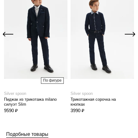
По фигуре
Silver spoon
Silver spoon
Пиджак из трикотажа milano
Трикотажная сорочка на
силуэт Slim
кнопках
9590 ₽
3990 ₽
Подобные товары