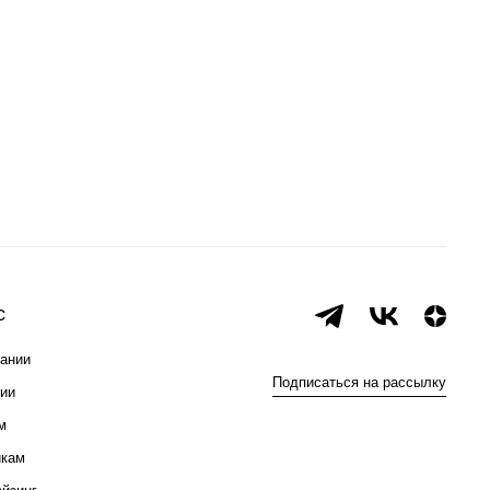
с
ании
Подписаться на рассылку
ии
м
икам