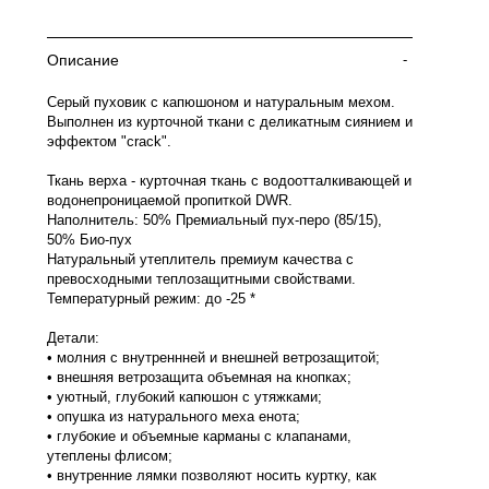
Описание
-
Серый пуховик с капюшоном и натуральным мехом.
Выполнен из курточной ткани с деликатным сиянием и
эффектом "crack".
Ткань верха - курточная ткань с водоотталкивающей и
водонепроницаемой пропиткой DWR.
Наполнитель: 50% Премиальный пух-перо (85/15),
50% Био-пух
Натуральный утеплитель премиум качества с
превосходными теплозащитными свойствами.
Температурный режим: до -25 *
Детали:
• молния с внутреннней и внешней ветрозащитой;
• внешняя ветрозащита объемная на кнопках;
• уютный, глубокий капюшон с утяжками;
• опушка из натурального меха енота;
• глубокие и объемные карманы с клапанами,
утеплены флисом;
• внутренние лямки позволяют носить куртку, как