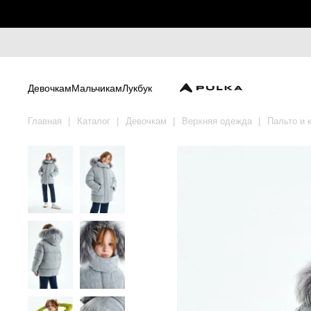
Девочкам
Мальчикам
Лукбук
Главная
Каталог
Девочкам
Верхняя одежда
Пальто и 