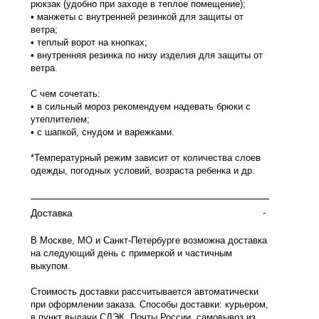
рюкзак (удобно при заходе в теплое помещение);
• манжеты с внутренней резинкой для защиты от
ветра;
• теплый ворот на кнопках;
• внутренняя резинка по низу изделия для защиты от
ветра.
С чем сочетать:
• в сильный мороз рекомендуем надевать брюки с
утеплителем;
• с шапкой, снудом и варежками.
*Температурный режим зависит от количества слоев
одежды, погодных условий, возраста ребенка и др.
Доставка
-
В Москве, МО и Санкт-Петербурге возможна доставка
на следующий день с примеркой и частичным
выкупом.
Стоимость доставки рассчитывается автоматически
при оформлении заказа. Способы доставки: курьером,
в пункт выдачи СДЭК, Почты России, самовывоз из