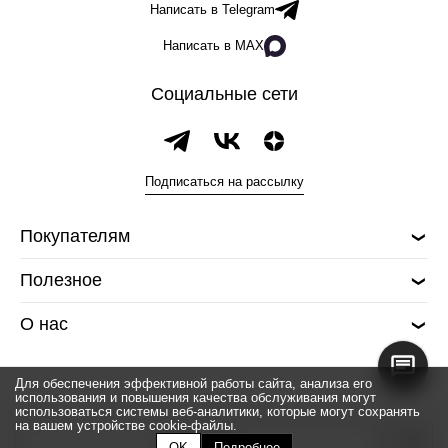
Написать в Telegram
Написать в MAX
Социальные сети
Подписаться на рассылку
Покупателям
Полезное
О нас
Для обеспечения эффективной работы сайта, анализа его
использования и повышения качества обслуживания могут
использоваться системы веб-аналитики, которые могут сохранять
на вашем устройстве cookie-файлы.
© 2026 Silver spoon
Закончился
OK
Подробнее