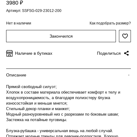
3980 ₽
Артикул: SSFSG-029-23012-200
Нет в наличии
Как подобрать размер?
Закончился
Наличие в бутиках
Поделиться
Описание
-
Прямой свободный силуэт;
Хлопок в составе материала обеспечивает комфорт к телу и
воздухопроницаемость, а благодаря полиэстеру блузка
износостойкая и меньше мнется;
Стильный декор планки и манжет;
Модный разноуровневый низ с разрезами по боковым швам;
Застежка на потайные пуговицы.
Блузка-рубашка - универсальная вещь на любой случай.
Отражает модные тренды для девочек-подростков. Хорошо