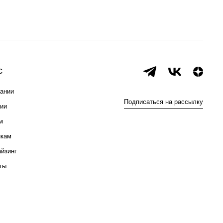
с
ании
Подписаться на рассылку
ии
м
икам
йзинг
ты