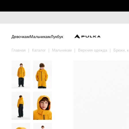
Девочкам
Мальчикам
Лукбук
Главная
Каталог
Мальчикам
Верхняя одежда
Брюки, 