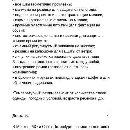
• все швы герметично проклеены;
• манжеты на резинке для защиты от непогоды;
• водонепроницаемые и светоотражающие молнии;
• карманы утепленные флисом на молнии;
• прочные эластичные штрипки (для фиксации на
обуви);
• светоотражающие канты и нашивки для защиты в
темное время суток;
• съемный регулируемый капюшон на кнопках;
• резинки на капюшоне для защиты от ветра;
• липучки на стойке капюшона не царапают лицо
благодаря возможности склеить их между собой;
• внутренние ремни (позволяют снять верх
комбинезона);
• в брючинах и рукавах подклад гладкая таффета для
облегчения надевания.
*Температурный режим зависит от количества слоев
одежды, погодных условий, возраста ребенка и др.
Доставка
-
В Москве, МО и Санкт-Петербурге возможна доставка