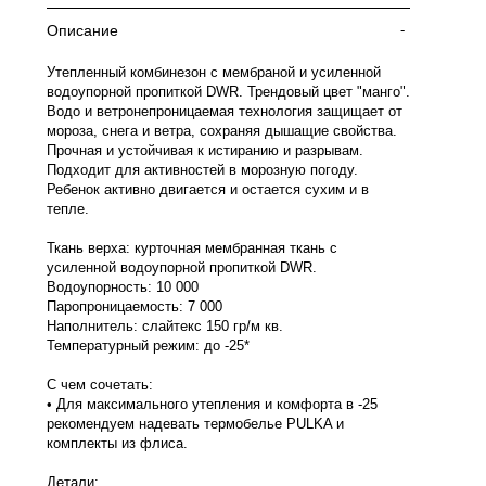
Описание
-
Утепленный комбинезон с мембраной и усиленной
водоупорной пропиткой DWR. Трендовый цвет "манго".
Водо и ветронепроницаемая технология защищает от
мороза, снега и ветра, сохраняя дышащие свойства.
Прочная и устойчивая к истиранию и разрывам.
Подходит для активностей в морозную погоду.
Ребенок активно двигается и остается сухим и в
тепле.
Ткань верха: курточная мембранная ткань с
усиленной водоупорной пропиткой DWR.
Водоупорность: 10 000
Паропроницаемость: 7 000
Наполнитель: слайтекс 150 гр/м кв.
Температурный режим: до -25*
С чем сочетать:
• Для максимального утепления и комфорта в -25
рекомендуем надевать термобелье PULKA и
комплекты из флиса.
Детали: