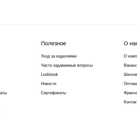
Полезное
О на
Уход за изделиями
О комп
Часто задаваемые вопросы
Ваканс
Lookbook
Школа
Новости
Оптов
каты
Сертификаты
Франча
Контак
я