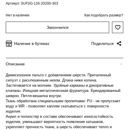
Артикул: SUFSG-126-20200-303
Нет в наличии
Как подобрать размер?
Закончился
Наличие в бутиках
Поделиться
Описание
-
Демисезонное пальто с добавлением шерсти. Приталенный
силуэт с расклешенным низом. Длина ниже колена.
Застегивается на молнию. Удобные карманы и декоративные
клапаны. Изящная металлическиая фурнитура. Брендированный
шеврон. Петля-вешалка внутри.
Ткань обработана специальными пропитками: PU - не пропускает
воду и WR - позволяет каплям скатываться с поверхности
изделия.
Акрил и полиэстер в составе обеспечивают износостойкость
изделия, уменьшают вероятность появление катышков,
укрепляют прочность ткани, а шерсть обеспечивает тепло и