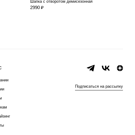
Шапка с отворотом демисезонная
Шапк
2990 ₽
1990
с
ании
Подписаться на рассылку
ии
м
икам
йзинг
ты