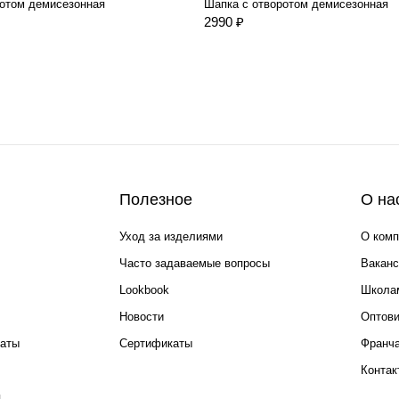
ротом демисезонная
Шапка с отворотом демисезонная
2990 ₽
Полезное
О на
Уход за изделиями
О комп
Часто задаваемые вопросы
Ваканс
Lookbook
Школа
Новости
Оптов
каты
Сертификаты
Франча
Контак
я