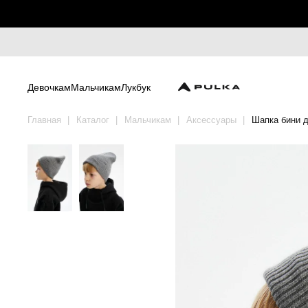
Девочкам
Мальчикам
Лукбук
Главная
Каталог
Мальчикам
Аксессуары
Шапка бини 