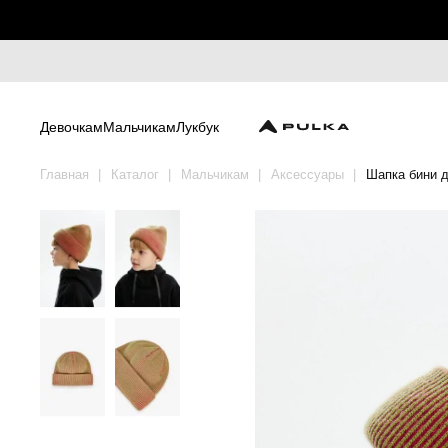
Девочкам
Мальчикам
Лукбук
Главная
Каталог
Мальчикам
Аксессуары
Шапка бини 