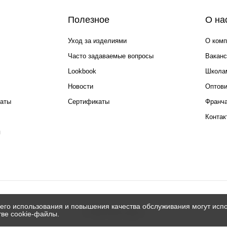
Полезное
О на
Уход за изделиями
О комп
Часто задаваемые вопросы
Ваканс
Lookbook
Школа
Новости
Оптов
каты
Сертификаты
Франча
Контак
я
его использования и повышения качества обслуживания могут испо
© 2026 Silver spoon
тве cookie-файлы.