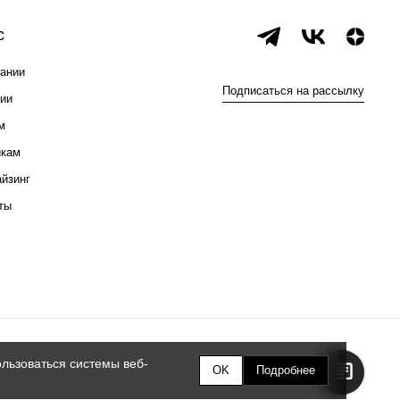
с
ании
Подписаться на рассылку
ии
м
икам
йзинг
ты
льзоваться системы веб-
OK
Подробнее