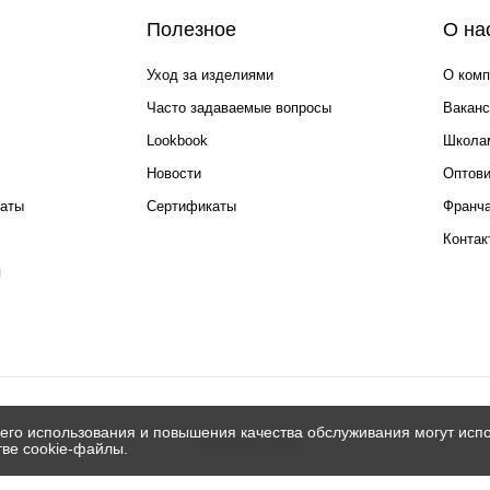
Полезное
О на
Уход за изделиями
О комп
Часто задаваемые вопросы
Ваканс
Lookbook
Школа
Новости
Оптов
каты
Сертификаты
Франча
Контак
я
его использования и повышения качества обслуживания могут испо
© 2026 Silver spoon
тве cookie-файлы.