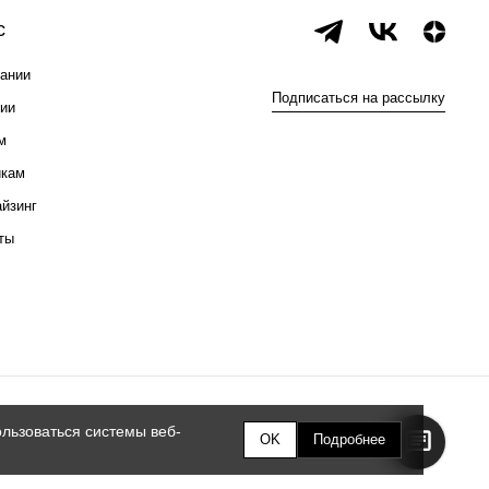
с
ании
Подписаться на рассылку
ии
м
икам
йзинг
ты
льзоваться системы веб-
OK
Подробнее