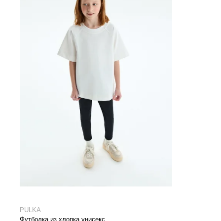
PULKA
Футболка из хлопка унисекс