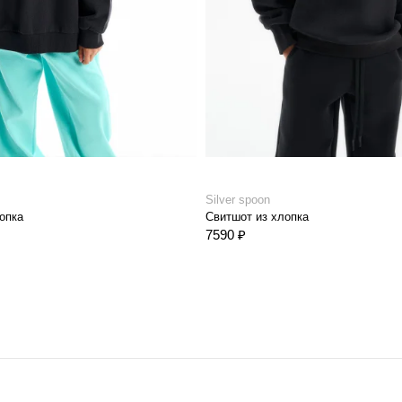
Silver spoon
опка
Свитшот из хлопка
7590 ₽