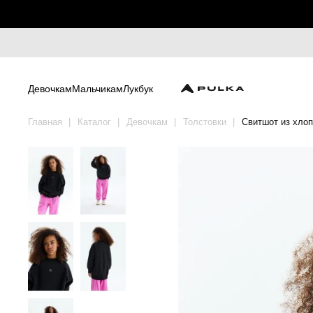
Девочкам
Мальчикам
Лукбук
Главная
Каталог
Девочкам
Толстовки
Свитшот из хлоп