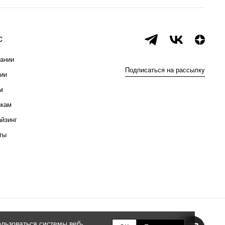
с
ании
Подписаться на рассылку
ии
м
икам
йзинг
ты
льзоваться системы веб-