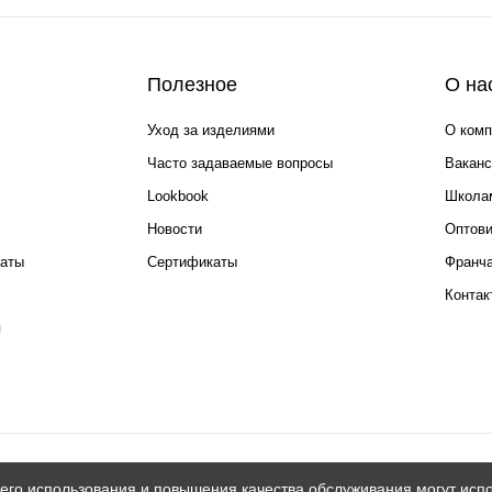
Полезное
О на
Уход за изделиями
О комп
Часто задаваемые вопросы
Ваканс
Lookbook
Школа
Новости
Оптов
каты
Сертификаты
Франча
Контак
я
его использования и повышения качества обслуживания могут испо