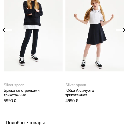
Silver spoon
Silver spoon
Брюки со стрелками
Юбка А-силуэта
трикотажные
трикотажная
5990 ₽
4990 ₽
Подобные товары