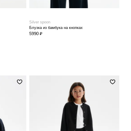
Silver spoon
Silve
Блузка из бамбука на кнопках
Блуз
5990 ₽
4990