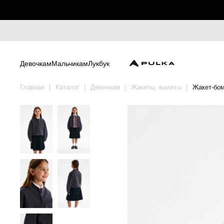
Девочкам
Мальчикам
Лукбук
Главная
Каталог
Девочкам
Жакеты, жилеты
Жакет-бом