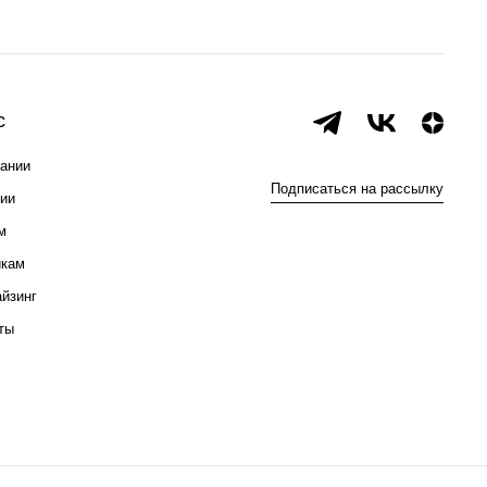
с
ании
Подписаться на рассылку
ии
м
икам
йзинг
ты