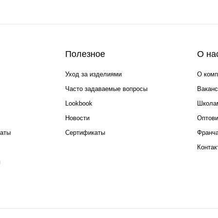
Полезное
О на
Уход за изделиями
О комп
Часто задаваемые вопросы
Ваканс
Lookbook
Школа
Новости
Оптов
каты
Сертификаты
Франча
Контак
я