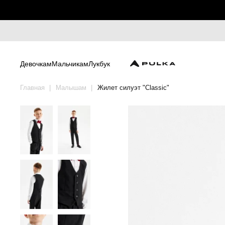
Девочкам
Мальчикам
Лукбук
Главная
Малышам
Жилет силуэт "Classic"