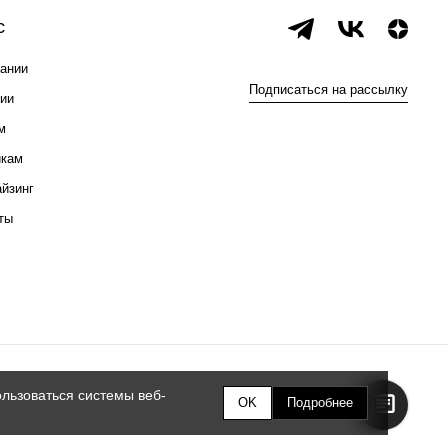
с
ании
Подписаться на рассылку
ии
м
икам
йзинг
ты
льзоваться системы веб-
OK
Подробнее