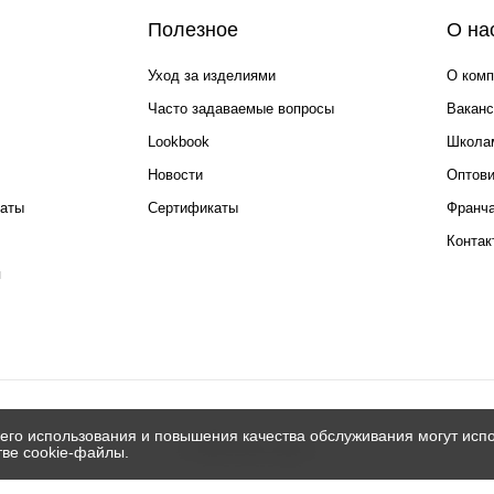
Полезное
О на
Уход за изделиями
О комп
Часто задаваемые вопросы
Ваканс
Lookbook
Школа
Новости
Оптов
каты
Сертификаты
Франча
Контак
я
его использования и повышения качества обслуживания могут испо
© 2026 Silver spoon
тве cookie-файлы.