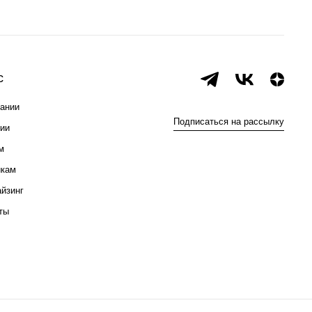
с
ании
Подписаться на рассылку
ии
м
икам
йзинг
ты