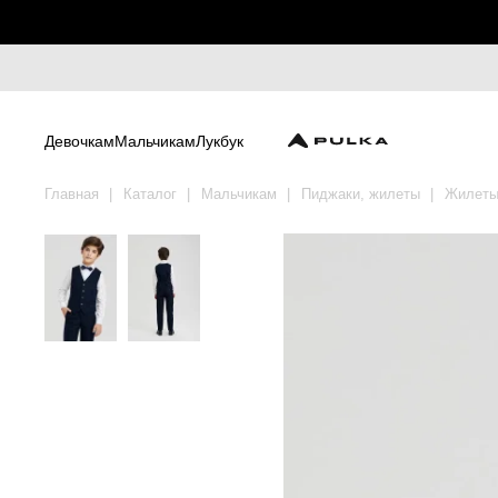
Девочкам
Мальчикам
Лукбук
Главная
Каталог
Мальчикам
Пиджаки, жилеты
Жилет