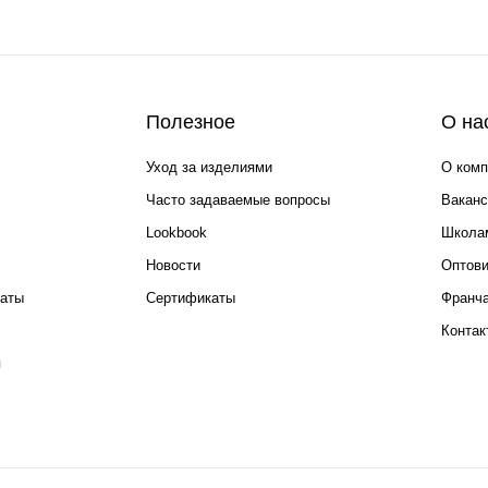
Полезное
О на
Уход за изделиями
О комп
Часто задаваемые вопросы
Ваканс
Lookbook
Школа
Новости
Оптов
каты
Сертификаты
Франча
Контак
я