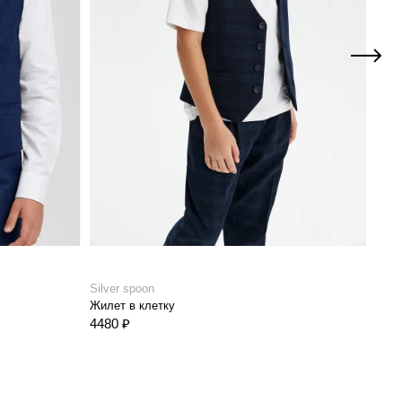
Silver spoon
Silve
Жилет в клетку
Жиле
4480 ₽
3380