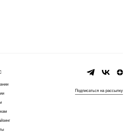
с
ании
Подписаться на рассылку
ии
м
икам
йзинг
ты