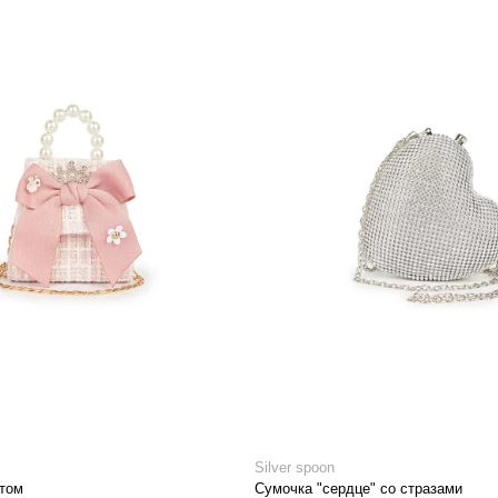
Silver spoon
том
Сумочка "сердце" со стразами