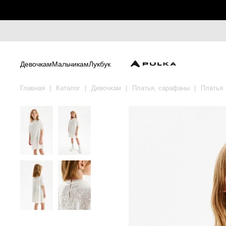
Девочкам
Мальчикам
Лукбук
Главная
Каталог
Девочкам
Платья, сарафаны
Платья