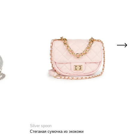
Silver spoon
Silve
Стеганая сумочка из экокожи
Сумо