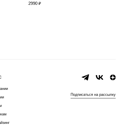
2990 ₽
3990
с
ании
Подписаться на рассылку
ии
м
икам
йзинг