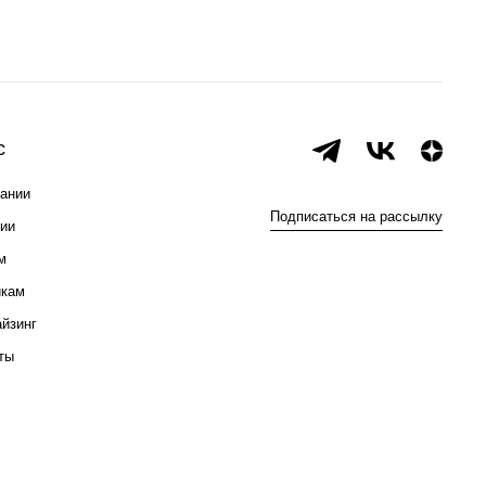
с
ании
Подписаться на рассылку
ии
м
икам
йзинг
ты