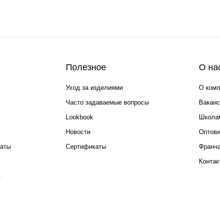
Полезное
О на
Уход за изделиями
О комп
Часто задаваемые вопросы
Ваканс
Lookbook
Школа
Новости
Оптов
каты
Сертификаты
Франча
Контак
я