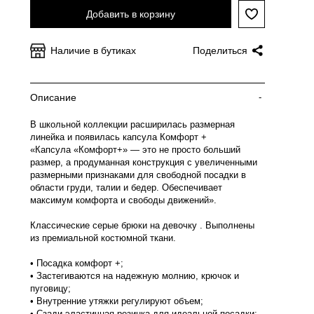
Добавить в корзину
Наличие в бутиках
Поделиться
Описание
-
В школьной коллекции расширилась размерная
линейка и появилась капсула Комфорт +
«Капсула «Комфорт+» — это не просто больший
размер, а продуманная конструкция с увеличенными
размерными признаками для свободной посадки в
области груди, талии и бедер. Обеспечивает
максимум комфорта и свободы движений».
Классические серые брюки на девочку . Выполнены
из премиальной костюмной ткани.
• Посадка комфорт +;
• Застегиваются на надежную молнию, крючок и
пуговицу;
• Внутренние утяжки регулируют объем;
• Сзади эластичная резинка для идеальной посадки;