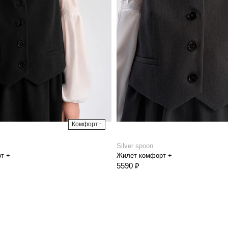
Комфорт+
Silver spoon
т +
Жилет комфорт +
5590 ₽