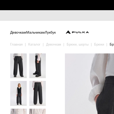
Девочкам
Мальчикам
Лукбук
Главная
Каталог
Девочкам
Брюки, шорты
Брюки
Бр