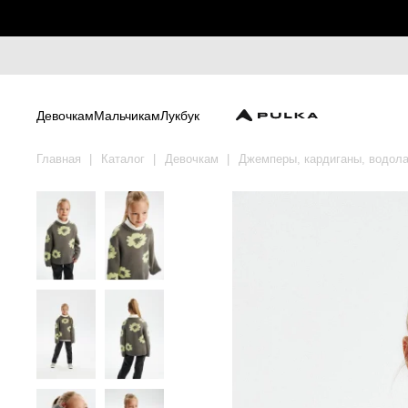
Девочкам
Мальчикам
Лукбук
Главная
Каталог
Девочкам
Джемперы, кардиганы, водола