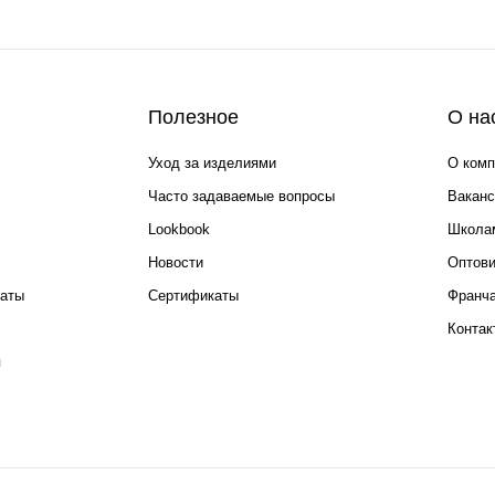
Полезное
О на
Уход за изделиями
О комп
Часто задаваемые вопросы
Ваканс
Lookbook
Школа
Новости
Оптов
каты
Сертификаты
Франча
Контак
я