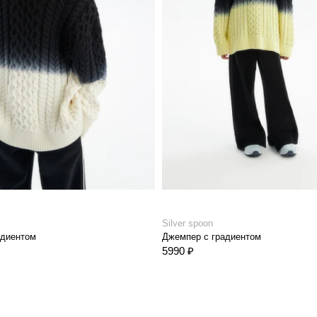
Silver spoon
адиентом
Джемпер с градиентом
5990 ₽