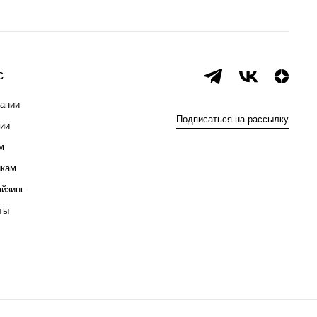
с
ании
Подписаться на рассылку
ии
м
икам
йзинг
ты