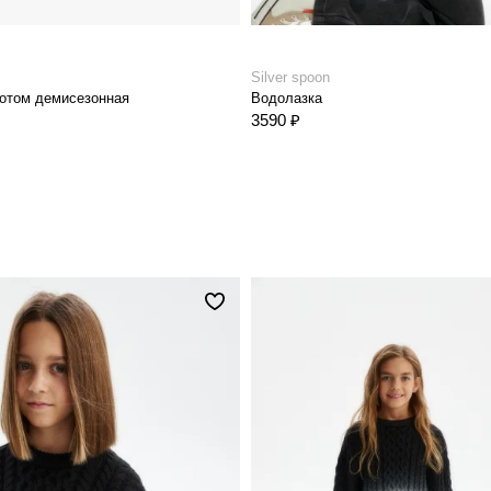
Silver spoon
ротом демисезонная
Водолазка
3590 ₽