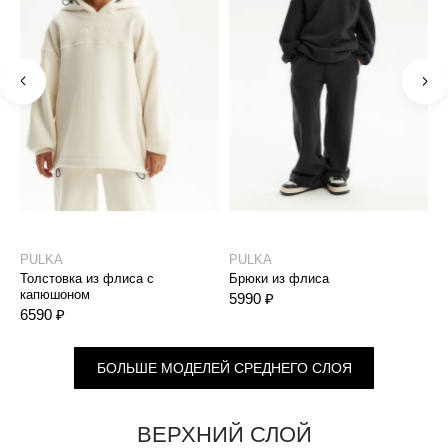
PULKA
PULKA
P
Толстовка из флиса с
Брюки из флиса
Т
капюшоном
к
5990 ₽
6590 ₽
2
БОЛЬШЕ МОДЕЛЕЙ СРЕДНЕГО СЛОЯ
ВЕРХНИЙ СЛОЙ