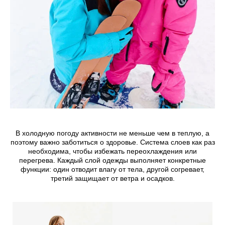
Джинсы
Варежки, перчатки
Джинсы
Другое
Юбки
Другое
Футболки, лонгсливы
Футболки, топы, лонгсливы
Спортивные костюмы
Спортивные костюмы
Спортивная одежда
Спортивная одежда
Флис, термобелье
Купальники
Плавки
Пижамы и одежда для дома
Пижамы и одежда для дома
В холодную погоду активности не меньше чем в теплую, а
поэтому важно заботиться о здоровье. Система слоев как раз
Аксессуары
Аксессуары
необходима, чтобы избежать переохлаждения или
перегрева. Каждый слой одежды выполняет конкретные
Флис, термобелье
Готовые решения для школы
функции: один отводит влагу от тела, другой согревает,
третий защищает от ветра и осадков.
Готовые решения для школы
Последний размер
Последний размер