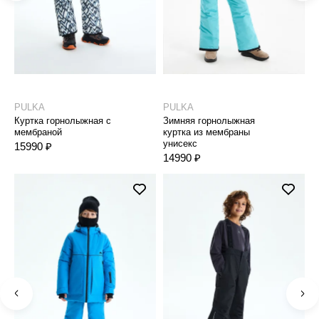
PULKA
PULKA
P
Куртка горнолыжная с
Зимняя горнолыжная
Б
мембраной
куртка из мембраны
7
унисекс
15990 ₽
14990 ₽