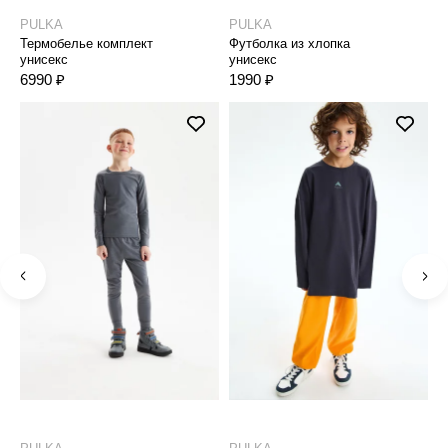
PULKA
PULKA
P
Термобелье комплект
Футболка из хлопка
Т
унисекс
унисекс
м
6990 ₽
1990 ₽
3