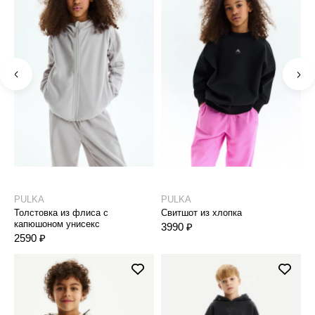
PULKA
PULKA
P
Толстовка из флиса с
Свитшот из хлопка
Ф
капюшоном унисекс
м
3990 ₽
2590 ₽
2