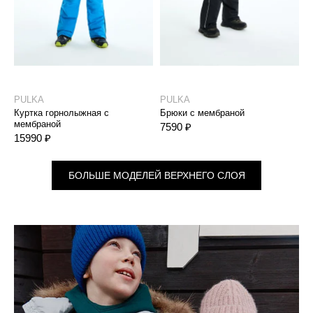
PULKA
PULKA
P
Куртка горнолыжная с
Брюки с мембраной
К
мембраной
м
7590 ₽
15990 ₽
1
БОЛЬШЕ МОДЕЛЕЙ ВЕРХНЕГО СЛОЯ