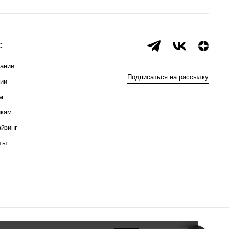
с
ании
Подписаться на рассылку
ии
м
икам
йзинг
ты