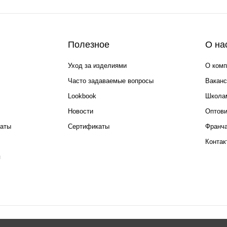
Полезное
О на
Уход за изделиями
О комп
Часто задаваемые вопросы
Ваканс
Lookbook
Школа
Новости
Оптов
каты
Сертификаты
Франча
Контак
я