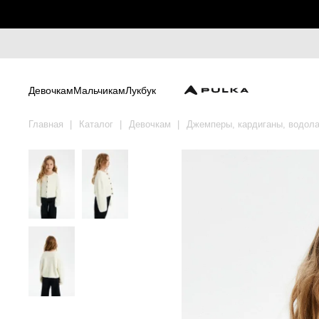
Девочкам
Мальчикам
Лукбук
Главная
Каталог
Девочкам
Джемперы, кардиганы, водола