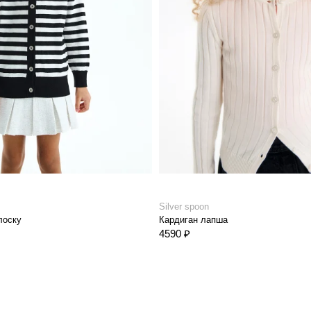
Silver spoon
лоску
Кардиган лапша
4590 ₽