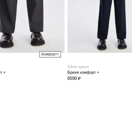
Комфорт+
Silver spoon
т +
Брюки комфорт +
6590 ₽