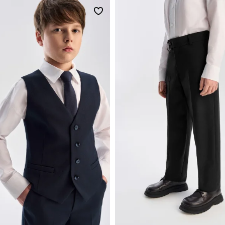
152
158
164