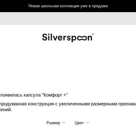
Новая школьная коллекция уже в продаже
появилась капсула "Комфорт +"
продуманная конструкция с увеличенными размерными признакам
ений.
Размер
Цвет
128
134
140
146