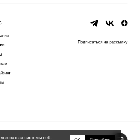
с
ании
Подписаться на рассылку
ии
м
икам
йзинг
ты
льзоваться системы веб-
OK
Подробнее