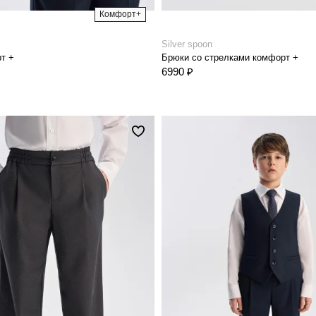
Комфорт+
Silver spoon
т +
Брюки со стрелками комфорт +
6990 ₽