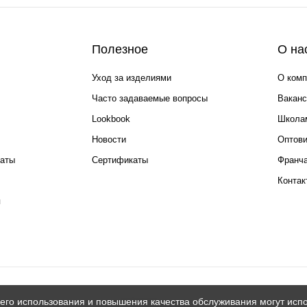
Полезное
О на
Уход за изделиями
О комп
Часто задаваемые вопросы
Ваканс
Lookbook
Школа
Новости
Оптов
каты
Сертификаты
Франча
Контак
я
его использования и повышения качества обслуживания могут испо