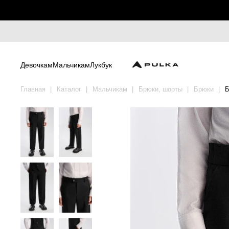
Девочкам
Мальчикам
Лукбук
Главная
Каталог
Мальчикам
Брюки, шорты
Брюки
Б