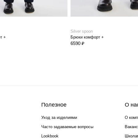
Silver spoon
т +
Брюки комфорт +
6590 ₽
Полезное
О на
Уход за изделиями
О комп
Часто задаваемые вопросы
Ваканс
Lookbook
Школа