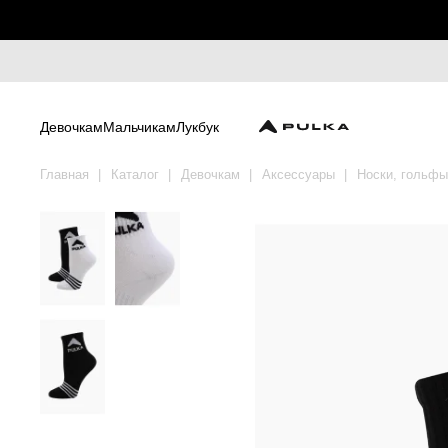
Девочкам
Мальчикам
Лукбук
Главная
Каталог
Девочкам
Аксессуары
Носки, гольфы