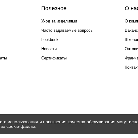
Полезное
О на
Уход за изделиями
О комп
Часто задаваемые вопросы
Ваканс
Lookbook
Школа
Новости
Оптов
каты
Сертификаты
Франча
Контак
я
его использования и повышения качества обслуживания могут испо
© 2026 Silver spoon
тве cookie-файлы.