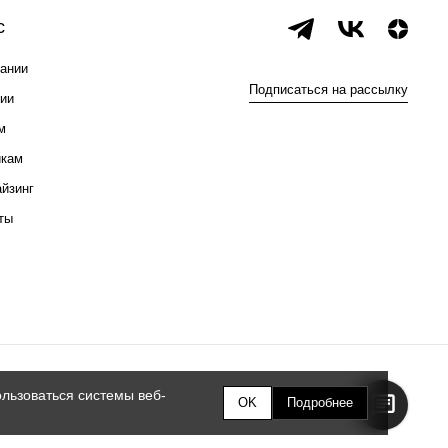
с
ании
Подписаться на рассылку
ии
м
икам
йзинг
ты
льзоваться системы веб-
OK
Подробнее