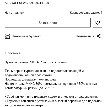
Артикул: PUFWG-326-20314-106
Нет в наличии
Как подобрать размер?
Закончился
Наличие в бутиках
Поделиться
Описание
-
Пуховое пальто PULKA Polar с капюшоном.
Ткань верха: курточная ткань с водоотталкивающей и
водонепроницаемой пропитками
Подкладка: дышащая поливискоза
Наполнитель: МИКС 50% премиальный пух-перо / 50% био-пух
Температурный режим: до -25°C *
• Удобная молния с плавным ходом и откоском от защемления;
• Глубокий капюшон с утяжками и высокий воротник для надежной
защиты зоны шеи от ветра.