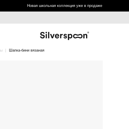
Новая школьная коллекция уже в продаже
фы
Шапка-бини вязаная