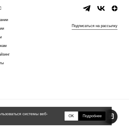
с
ании
Подписаться на рассылку
ии
м
икам
йзинг
ты
льзоваться системы веб-
OK
Подробнее