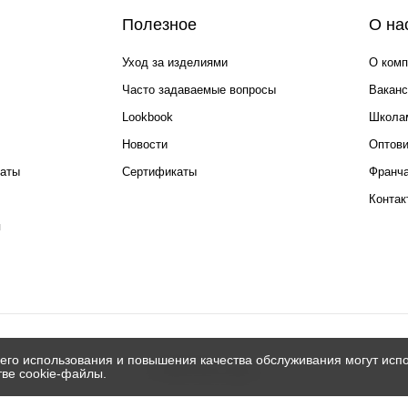
Полезное
О на
Уход за изделиями
О комп
Часто задаваемые вопросы
Ваканс
Lookbook
Школа
Новости
Оптов
каты
Сертификаты
Франча
Контак
я
его использования и повышения качества обслуживания могут испо
© 2026 Silver spoon
тве cookie-файлы.