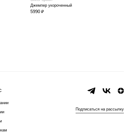
Джемпер укороченный
5990 ₽
с
ании
Подписаться на рассылку
ии
м
икам