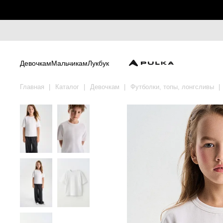
Девочкам
Мальчикам
Лукбук
Главная
Каталог
Девочкам
Футболки, топы, лонгсливы