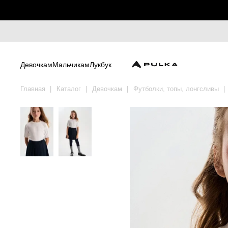
Девочкам
Мальчикам
Лукбук
Главная
Каталог
Девочкам
Футболки, топы, лонгсливы