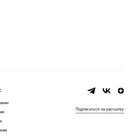
с
ании
Подписаться на рассылку
ии
м
икам