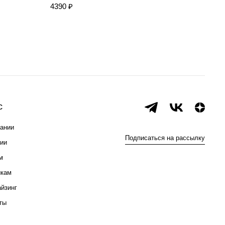
4390 ₽
с
ании
Подписаться на рассылку
ии
м
икам
йзинг
ты