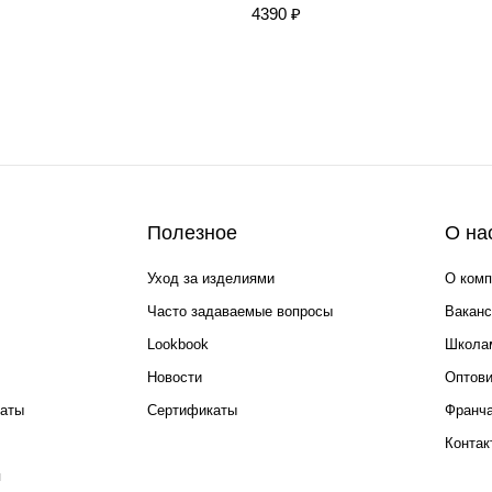
4390 ₽
Полезное
О на
Уход за изделиями
О комп
Часто задаваемые вопросы
Ваканс
Lookbook
Школа
Новости
Оптов
каты
Сертификаты
Франча
Контак
я