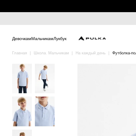
Девочкам
Мальчикам
Лукбук
Главная
Школа. Мальчикам
На каждый день
Футболка-по