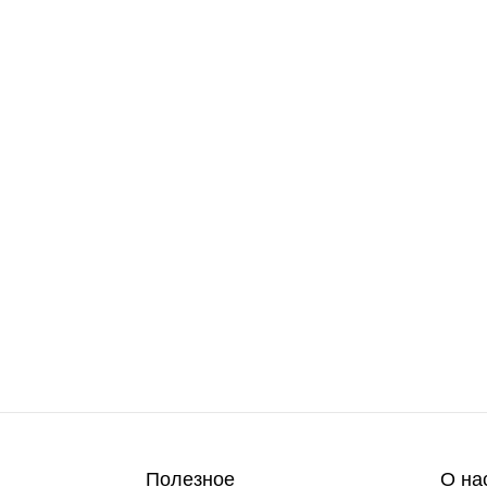
Полезное
О на