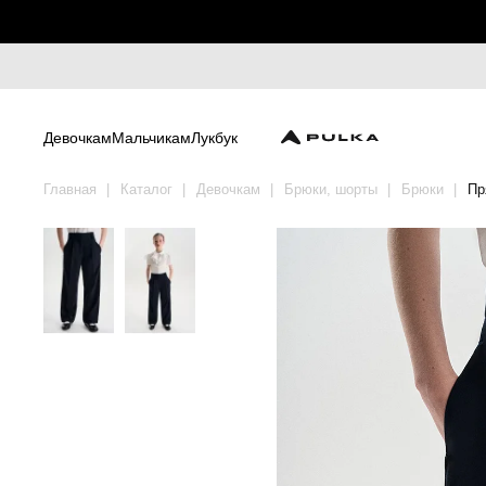
Девочкам
Мальчикам
Лукбук
Главная
Каталог
Девочкам
Брюки, шорты
Брюки
Пр