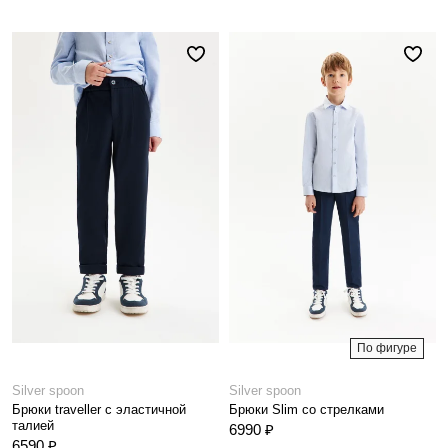
По фигуре
Silver spoon
Silver spoon
Брюки traveller с эластичной
Брюки Slim со стрелками
талией
6990 ₽
6590 ₽