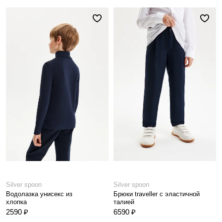
Silver spoon
Silver spoon
Водолазка унисекс из
Брюки traveller с эластичной
хлопка
талией
2590 ₽
6590 ₽