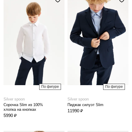
По фигуре
По фигуре
Silver spoon
Silver spoon
Сорочка Slim из 100%
Пиджак силуэт Slim
хлопка на кнопках
11990 ₽
5990 ₽