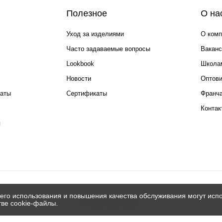
Полезное
О на
Уход за изделиями
О комп
Часто задаваемые вопросы
Ваканс
Lookbook
Школа
Новости
Оптов
каты
Сертификаты
Франча
Контак
я
его использования и повышения качества обслуживания могут испо
© 2026 Silver spoon
тве cookie-файлы.