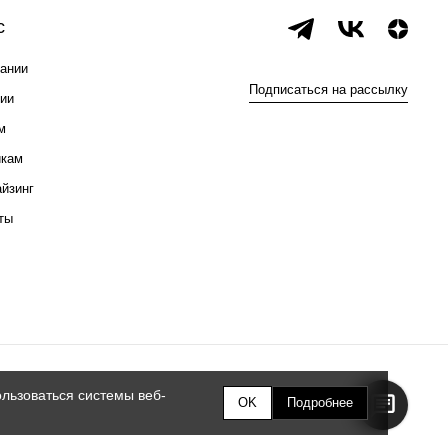
с
ании
Подписаться на рассылку
ии
м
икам
йзинг
ты
льзоваться системы веб-
OK
Подробнее