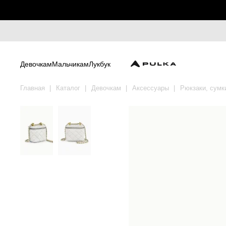
Девочкам
Мальчикам
Лукбук
Главная
Каталог
Девочкам
Аксессуары
Рюкзаки, сумк