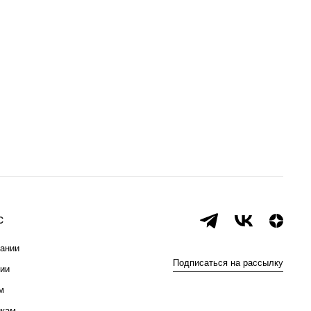
с
ании
Подписаться на рассылку
ии
м
икам