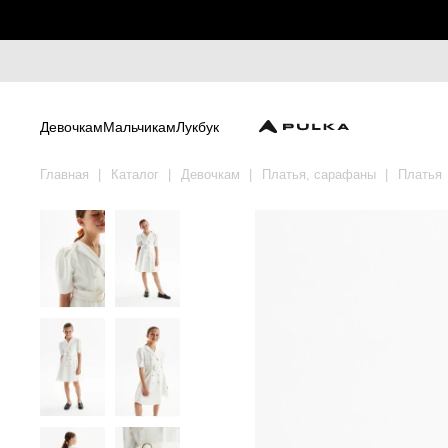
Девочкам
Мальчикам
Лукбук
Главная
Каталог
Девочкам
Платья, сарафаны
Платья