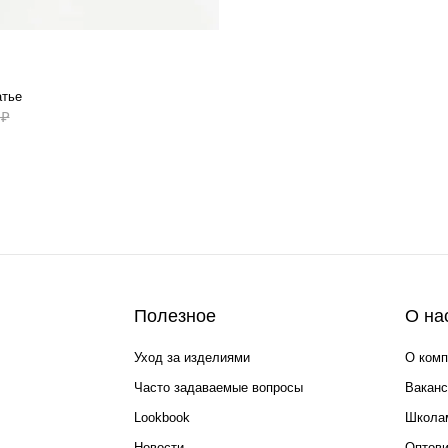
атье
 ₽
Полезное
О на
Уход за изделиями
О комп
Часто задаваемые вопросы
Ваканс
Lookbook
Школа
Новости
Оптов