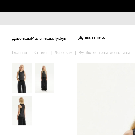
Девочкам
Мальчикам
Лукбук
Главная
Каталог
Девочкам
Футболки, топы, лонгсливы