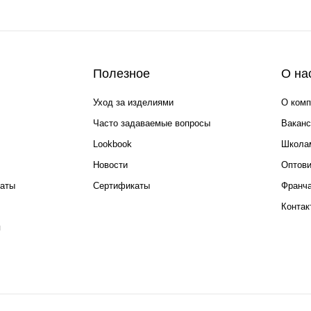
Полезное
О на
Уход за изделиями
О комп
Часто задаваемые вопросы
Ваканс
Lookbook
Школа
Новости
Оптов
каты
Сертификаты
Франча
Контак
я