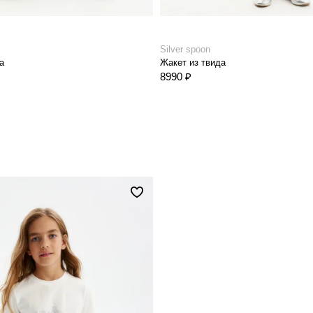
Silver spoon
а
Жакет из твида
8990 ₽