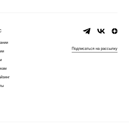
с
ании
Подписаться на рассылку
ии
м
икам
йзинг
ты