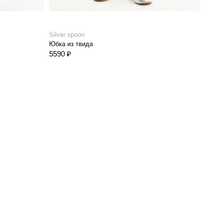
Silver spoon
Silve
Юбка из твида
Юбка
5590 ₽
5590