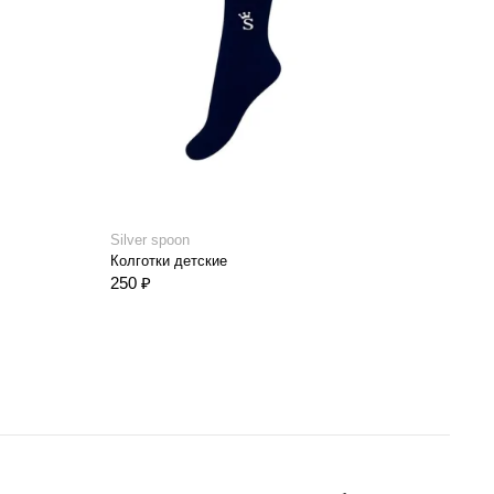
Silver spoon
Silve
Колготки детские
Колг
250 ₽
250 