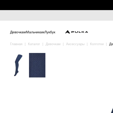
Девочкам
Мальчикам
Лукбук
Главная
Каталог
Девочкам
Аксессуары
Колготки
Де