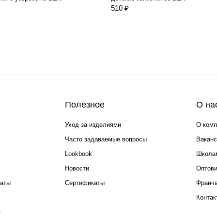
510 ₽
Полезное
О на
Уход за изделиями
О комп
Часто задаваемые вопросы
Ваканс
Lookbook
Школа
Новости
Оптов
каты
Сертификаты
Франча
Контак
я