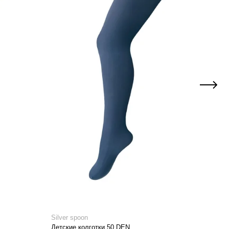
Silver spoon
Silve
Детские колготки 50 DEN
Колг