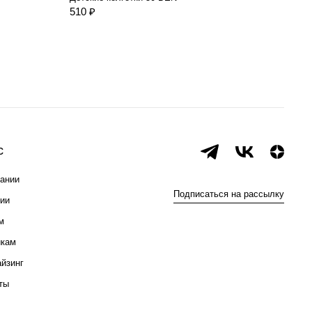
510 ₽
250 
с
ании
Подписаться на рассылку
ии
м
икам
йзинг
ты