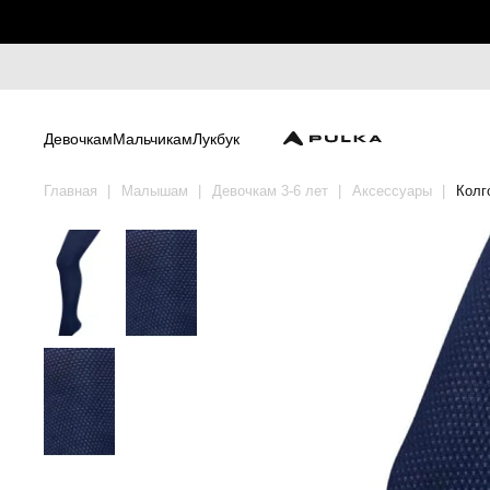
Девочкам
Мальчикам
Лукбук
Главная
Малышам
Девочкам 3-6 лет
Аксессуары
Колг