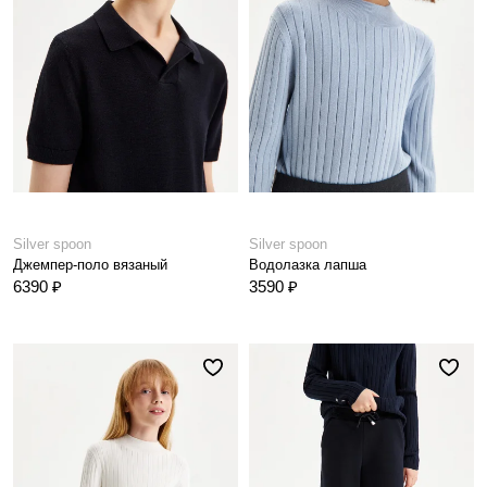
Silver spoon
Silver spoon
Джемпер-поло вязаный
Водолазка лапша
6390 ₽
3590 ₽