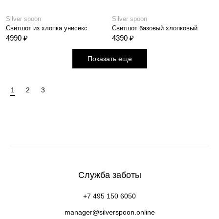
Silver spoon
Silver spoon
Свитшот из хлопка унисекс
Свитшот базовый хлопковый
4990 ₽
4390 ₽
Показать еще
1
2
3
Служба заботы
+7 495 150 6050
manager@silverspoon.online