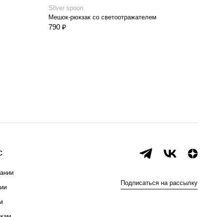
Silver spoon
Мешок-рюкзак со светоотражателем
790 ₽
с
ании
Подписаться на рассылку
ии
м
икам