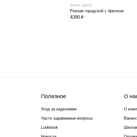
Silver spoon
Рюкзак городской с брелком
4390 ₽
Полезное
О на
Уход за изделиями
О комп
Часто задаваемые вопросы
Ваканс
Lookbook
Школа
Новости
Оптов