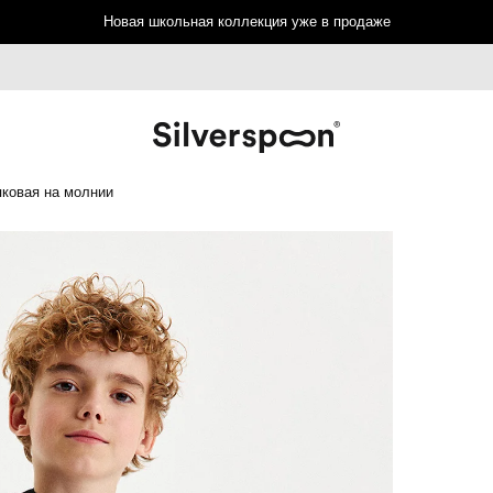
Новая школьная коллекция уже в продаже
пковая на молнии