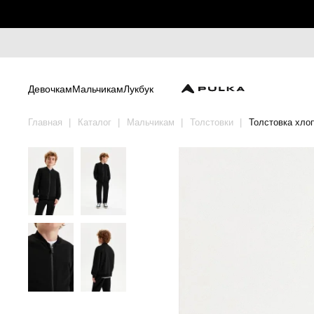
Девочкам
Мальчикам
Лукбук
Главная
Каталог
Мальчикам
Толстовки
Толстовка хло