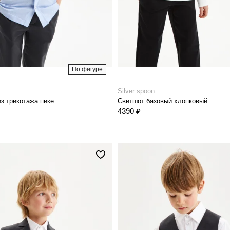
По фигуре
Silver spoon
из трикотажа пике
Свитшот базовый хлопковый
4390 ₽