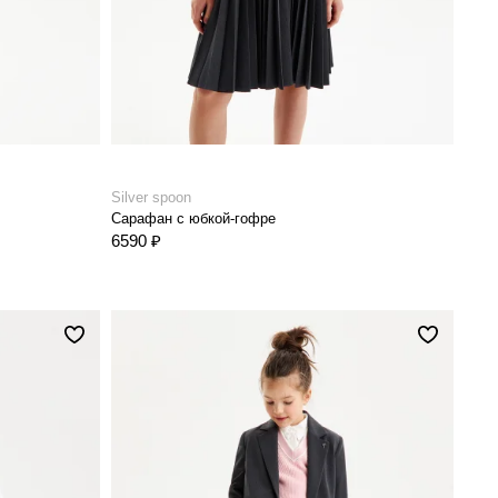
Silver spoon
Сарафан с юбкой-гофре
6590 ₽