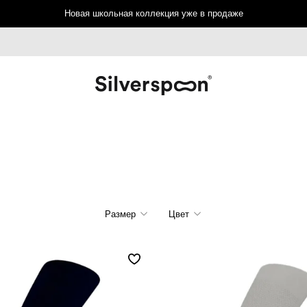
Новая школьная коллекция уже в продаже
Размер
Цвет
122
128
134
140
146
152
158
164
164/L
170
176