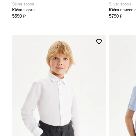
Silver spoon
Silver spoon
Юбка-шорты
Юбка-плиссе 
5590 ₽
5790 ₽