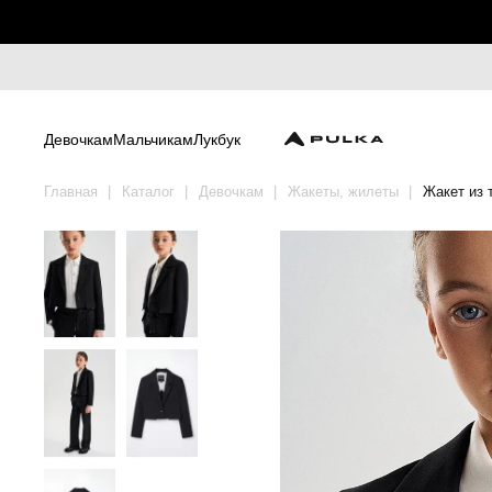
Девочкам
Мальчикам
Лукбук
Главная
Каталог
Девочкам
Жакеты, жилеты
Жакет из 