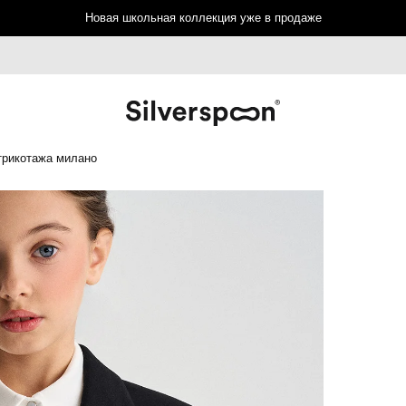
Новая школьная коллекция уже в продаже
трикотажа милано