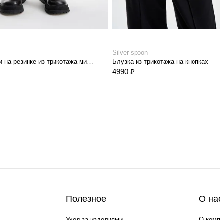
Silver spoon
Широкие брюки на резинке из трикотажа милано
Блузка из трикотажа на кнопках
4990 ₽
Полезное
О на
Уход за изделиями
О комп