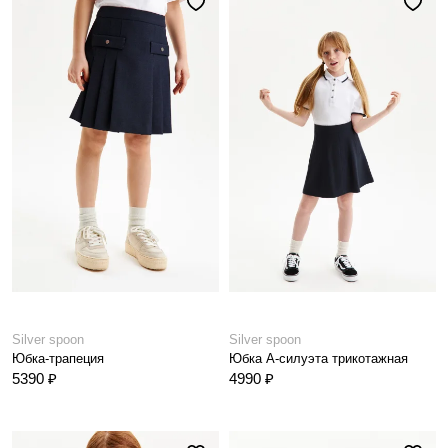
Silver spoon
Silver spoon
Юбка-трапеция
Юбка А-силуэта трикотажная
5390 ₽
4990 ₽