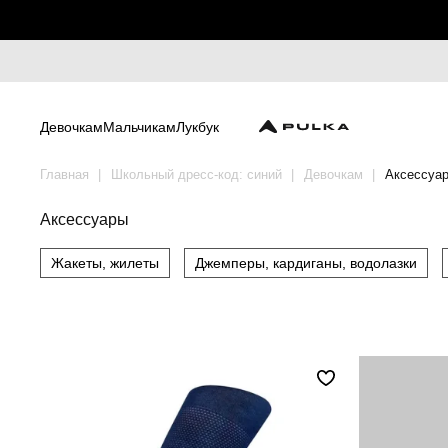
Девочкам
Мальчикам
Лукбук
Главная
Школьный дресс-код: синий
Девочкам
Аксессуа
Аксессуары
Жакеты, жилеты
Джемперы, кардиганы, водолазки