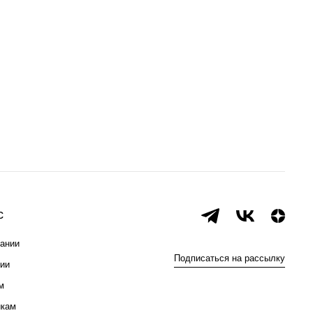
с
ании
Подписаться на рассылку
ии
м
икам