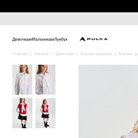
Девочкам
Мальчикам
Лукбук
Главная
Каталог
Девочкам
Блузки, рубашки
Блузки, р