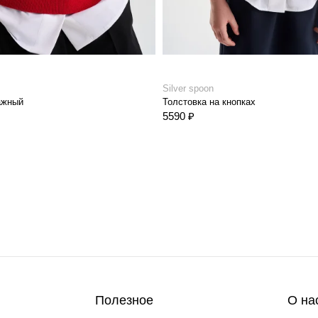
Silver spoon
ажный
Толстовка на кнопках
5590 ₽
Полезное
О на